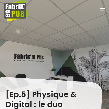
L'agence
Services
A propos
Blog
Equipe
Enseignes
Contact
Textiles
Véhicules
[Ep.5] Physique &
Digital : le duo
Imprimerie